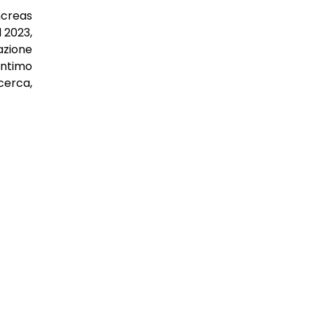
ncreas
 2023,
azione
intimo
cerca,