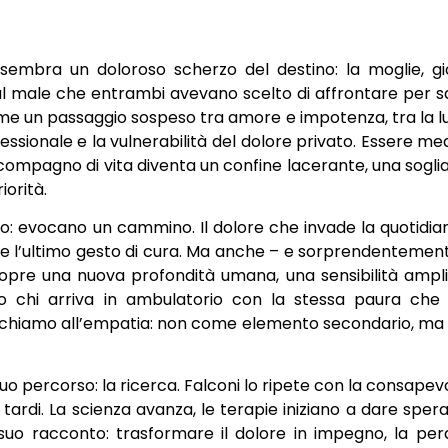
sembra un doloroso scherzo del destino: la moglie, g
al male che entrambi avevano scelto di affrontare per s
come un passaggio sospeso tra amore e impotenza, tra la lu
ofessionale e la vulnerabilità del dolore privato. Essere me
compagno di vita diventa un confine lacerante, una soglia 
iorità.
o: evocano un cammino. Il dolore che invade la quotidiani
gue l’ultimo gesto di cura. Ma anche – e sorprendentement
copre una nuova profondità umana, una sensibilità ampli
rso chi arriva in ambulatorio con la stessa paura che 
o richiamo all’empatia: non come elemento secondario, m
suo percorso: la ricerca. Falconi lo ripete con la consape
o tardi. La scienza avanza, le terapie iniziano a dare sper
l suo racconto: trasformare il dolore in impegno, la perd