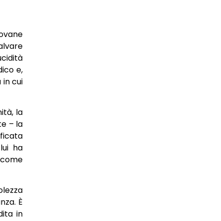
iovane
alvare
cidità
dico e,
in cui
tà, la
e – la
ficata
lui ha
a come
volezza
anza. È
ita in